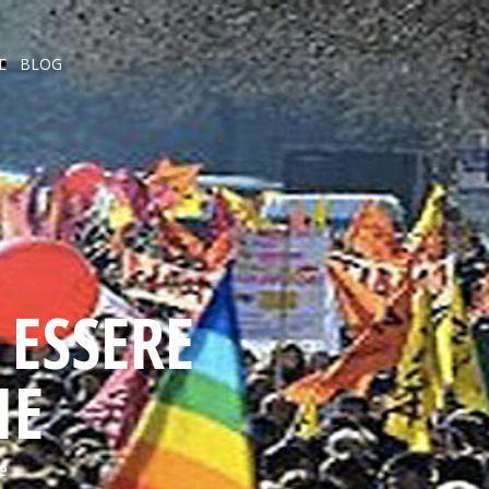
E
BLOG
ESSERE
IE
e