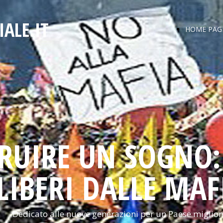
ALE.IT
HOME PAG
RUIRE UN SOGNO: 
LIBERI DALLE MAF
Dedicato alle nuove generazioni per un Paese miglior